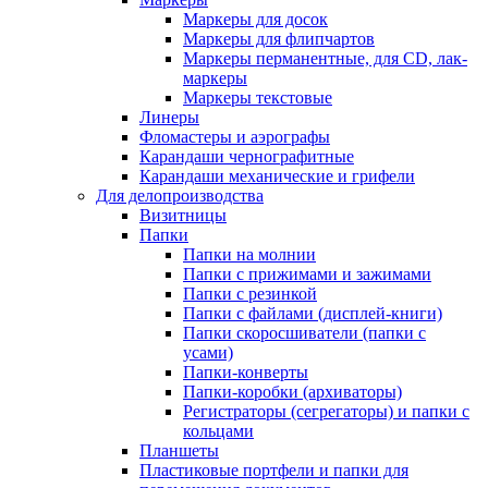
Маркеры для досок
Маркеры для флипчартов
Маркеры перманентные, для CD, лак-
маркеры
Маркеры текстовые
Линеры
Фломастеры и аэрографы
Карандаши чернографитные
Карандаши механические и грифели
Для делопроизводства
Визитницы
Папки
Папки на молнии
Папки с прижимами и зажимами
Папки с резинкой
Папки с файлами (дисплей-книги)
Папки скоросшиватели (папки с
усами)
Папки-конверты
Папки-коробки (архиваторы)
Регистраторы (сегрегаторы) и папки с
кольцами
Планшеты
Пластиковые портфели и папки для