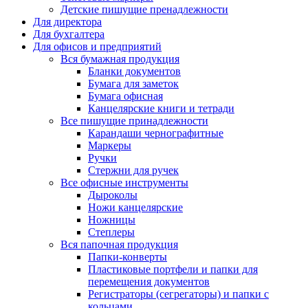
Детские пишущие пренадлежности
Для директора
Для бухгалтера
Для офисов и предприятий
Вся бумажная продукция
Бланки документов
Бумага для заметок
Бумага офисная
Канцелярские книги и тетради
Все пишущие принадлежности
Карандаши чернографитные
Маркеры
Ручки
Стержни для ручек
Все офисные инструменты
Дыроколы
Ножи канцелярские
Ножницы
Степлеры
Вся папочная продукция
Папки-конверты
Пластиковые портфели и папки для
перемещения документов
Регистраторы (сегрегаторы) и папки с
кольцами