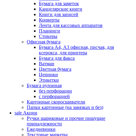
Бумага для заметок
Канцелярские книги
Книги для записей
Конверты
Лента для кассовых аппаратов
Планинги
Стикеры
Офисная бумага
Бумага А4, А3 офисная, писчая, для
ксерокса, для принтера
Бумага для факса
Ватман
Цветная бумага
Ценники
Этикетки
Бумага рулонная
без перфорации
с перфорацией
Картонные скоросшиватели
Папки картонные (на завязках и без)
sale
Акции
Ручки шариковые и прочие пишущие
принадлежности
Ежедневники
Текстовые маркеры