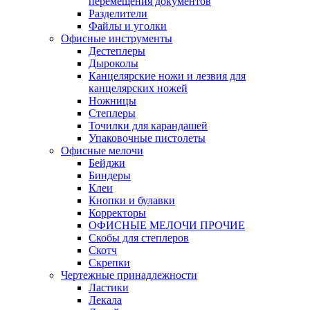
перемещения документов
Разделители
Файлы и уголки
Офисные инструменты
Дестеплеры
Дыроколы
Канцелярские ножи и лезвия для
канцелярских ножей
Ножницы
Степлеры
Точилки для карандашей
Упаковочные пистолеты
Офисные мелочи
Бейджи
Биндеры
Клеи
Кнопки и булавки
Корректоры
ОФИСНЫЕ МЕЛОЧИ ПРОЧИЕ
Скобы для степлеров
Скотч
Скрепки
Чертежные принадлежности
Ластики
Лекала