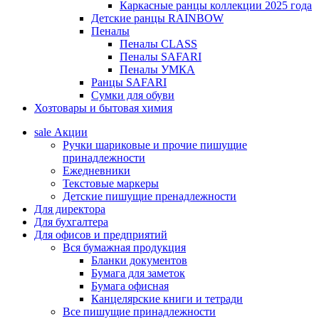
Каркасные ранцы коллекции 2025 года
Детские ранцы RAINBOW
Пеналы
Пеналы CLASS
Пеналы SAFARI
Пеналы УМКА
Ранцы SAFARI
Сумки для обуви
Хозтовары и бытовая химия
sale
Акции
Ручки шариковые и прочие пишущие
принадлежности
Ежедневники
Текстовые маркеры
Детские пишущие пренадлежности
Для директора
Для бухгалтера
Для офисов и предприятий
Вся бумажная продукция
Бланки документов
Бумага для заметок
Бумага офисная
Канцелярские книги и тетради
Все пишущие принадлежности