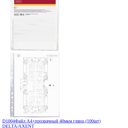
D1004Файл А4+прозрачный 40мкм глянц,(100шт)
DELTA/AXENT