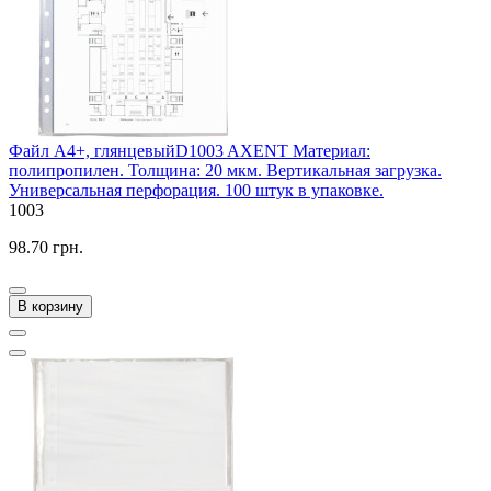
Файл А4+, глянцевыйD1003 AXENT Материал:
полипропилен. Толщина: 20 мкм. Вертикальная загрузка.
Универсальная перфорация. 100 штук в упаковке.
1003
98.70 грн.
В корзину