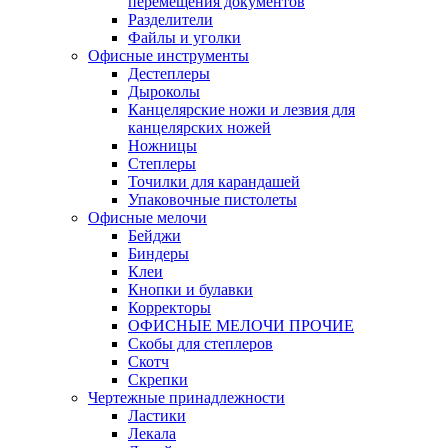
перемещения документов
Разделители
Файлы и уголки
Офисные инструменты
Дестеплеры
Дыроколы
Канцелярские ножи и лезвия для
канцелярских ножей
Ножницы
Степлеры
Точилки для карандашей
Упаковочные пистолеты
Офисные мелочи
Бейджи
Биндеры
Клеи
Кнопки и булавки
Корректоры
ОФИСНЫЕ МЕЛОЧИ ПРОЧИЕ
Скобы для степлеров
Скотч
Скрепки
Чертежные принадлежности
Ластики
Лекала