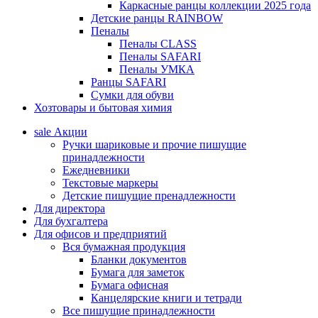
Каркасные ранцы коллекции 2025 года
Детские ранцы RAINBOW
Пеналы
Пеналы CLASS
Пеналы SAFARI
Пеналы УМКА
Ранцы SAFARI
Сумки для обуви
Хозтовары и бытовая химия
sale
Акции
Ручки шариковые и прочие пишущие
принадлежности
Ежедневники
Текстовые маркеры
Детские пишущие пренадлежности
Для директора
Для бухгалтера
Для офисов и предприятий
Вся бумажная продукция
Бланки документов
Бумага для заметок
Бумага офисная
Канцелярские книги и тетради
Все пишущие принадлежности