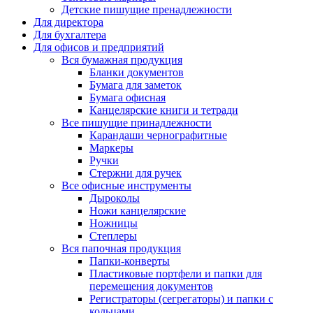
Детские пишущие пренадлежности
Для директора
Для бухгалтера
Для офисов и предприятий
Вся бумажная продукция
Бланки документов
Бумага для заметок
Бумага офисная
Канцелярские книги и тетради
Все пишущие принадлежности
Карандаши чернографитные
Маркеры
Ручки
Стержни для ручек
Все офисные инструменты
Дыроколы
Ножи канцелярские
Ножницы
Степлеры
Вся папочная продукция
Папки-конверты
Пластиковые портфели и папки для
перемещения документов
Регистраторы (сегрегаторы) и папки с
кольцами