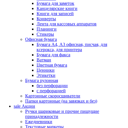
Бумага для заметок
Канцелярские книги
Книги для записей
Конверты
Лента для кассовых аппаратов
Планинги
Стикеры
Офисная бумага
Бумага А4, А3 офисная, писчая, для
ксерокса, для принтера
Бумага для факса
Ватман
Цветная бумага
Ценники
Этикетки
Бумага рулонная
без перфорации
с перфорацией
Картонные скоросшиватели
Папки картонные (на завязках и без)
sale
Акции
Ручки шариковые и прочие пишущие
принадлежности
Ежедневники
Текстовые маркеры