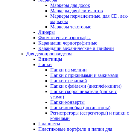
Маркеры для досок
Маркеры для флипчартов
Маркеры перманентные, для CD, лак-
маркеры
Маркеры текстовые
Линеры
Фломастеры и аэрографы
Карандаши чернографитные
Карандаши механические и грифели
Для делопроизводства
Визитницы
Папки
Папки на молнии
Папки с прижимами и зажимами
Папки с резинкой
Папки с файлами (дисплей-книги)
Папки скоросшиватели (папки с
усами)
Папки-конверты
Папки-коробки (архиваторы)
Регистраторы (сегрегаторы) и папки с
кольцами
Планшеты
Пластиковые портфели и папки для