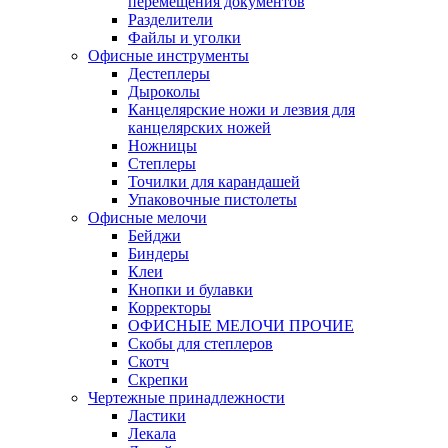
перемещения документов
Разделители
Файлы и уголки
Офисные инструменты
Дестеплеры
Дыроколы
Канцелярские ножи и лезвия для
канцелярских ножей
Ножницы
Степлеры
Точилки для карандашей
Упаковочные пистолеты
Офисные мелочи
Бейджи
Биндеры
Клеи
Кнопки и булавки
Корректоры
ОФИСНЫЕ МЕЛОЧИ ПРОЧИЕ
Скобы для степлеров
Скотч
Скрепки
Чертежные принадлежности
Ластики
Лекала