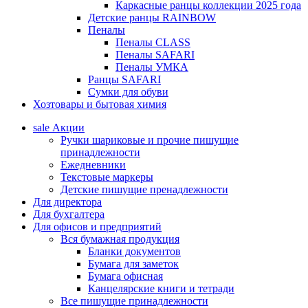
Каркасные ранцы коллекции 2025 года
Детские ранцы RAINBOW
Пеналы
Пеналы CLASS
Пеналы SAFARI
Пеналы УМКА
Ранцы SAFARI
Сумки для обуви
Хозтовары и бытовая химия
sale
Акции
Ручки шариковые и прочие пишущие
принадлежности
Ежедневники
Текстовые маркеры
Детские пишущие пренадлежности
Для директора
Для бухгалтера
Для офисов и предприятий
Вся бумажная продукция
Бланки документов
Бумага для заметок
Бумага офисная
Канцелярские книги и тетради
Все пишущие принадлежности