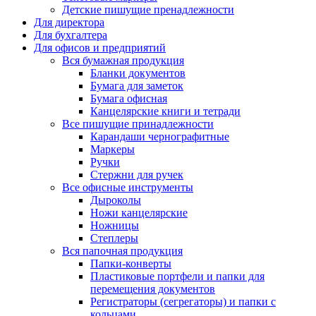
Детские пишущие пренадлежности
Для директора
Для бухгалтера
Для офисов и предприятий
Вся бумажная продукция
Бланки документов
Бумага для заметок
Бумага офисная
Канцелярские книги и тетради
Все пишущие принадлежности
Карандаши чернографитные
Маркеры
Ручки
Стержни для ручек
Все офисные инструменты
Дыроколы
Ножи канцелярские
Ножницы
Степлеры
Вся папочная продукция
Папки-конверты
Пластиковые портфели и папки для
перемещения документов
Регистраторы (сегрегаторы) и папки с
кольцами