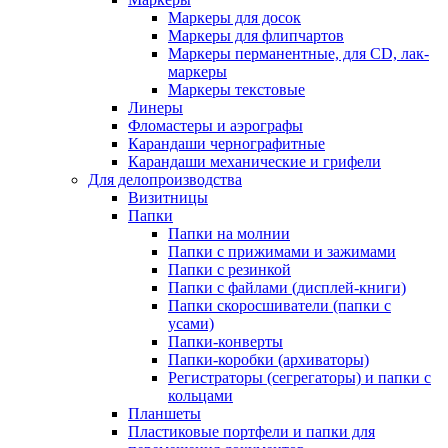
Маркеры для досок
Маркеры для флипчартов
Маркеры перманентные, для CD, лак-
маркеры
Маркеры текстовые
Линеры
Фломастеры и аэрографы
Карандаши чернографитные
Карандаши механические и грифели
Для делопроизводства
Визитницы
Папки
Папки на молнии
Папки с прижимами и зажимами
Папки с резинкой
Папки с файлами (дисплей-книги)
Папки скоросшиватели (папки с
усами)
Папки-конверты
Папки-коробки (архиваторы)
Регистраторы (сегрегаторы) и папки с
кольцами
Планшеты
Пластиковые портфели и папки для