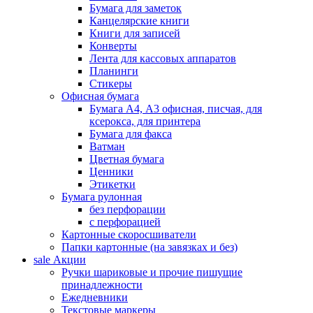
Бумага для заметок
Канцелярские книги
Книги для записей
Конверты
Лента для кассовых аппаратов
Планинги
Стикеры
Офисная бумага
Бумага А4, А3 офисная, писчая, для
ксерокса, для принтера
Бумага для факса
Ватман
Цветная бумага
Ценники
Этикетки
Бумага рулонная
без перфорации
с перфорацией
Картонные скоросшиватели
Папки картонные (на завязках и без)
sale
Акции
Ручки шариковые и прочие пишущие
принадлежности
Ежедневники
Текстовые маркеры