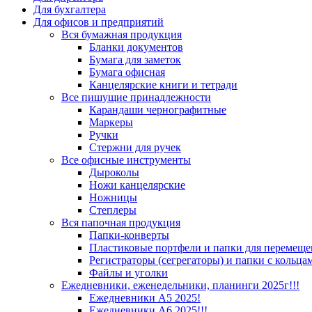
Для бухгалтера
Для офисов и предприятий
Вся бумажная продукция
Бланки документов
Бумага для заметок
Бумага офисная
Канцелярские книги и тетради
Все пишущие принадлежности
Карандаши чернографитные
Маркеры
Ручки
Стержни для ручек
Все офисные инструменты
Дыроколы
Ножи канцелярские
Ножницы
Степлеры
Вся папочная продукция
Папки-конверты
Пластиковые портфели и папки для перемеще
Регистраторы (сегрегаторы) и папки с кольца
Файлы и уголки
Ежедневники, еженедельники, планинги 2025г!!!
Ежедневники А5 2025!
Ежедневники А6 2025!!!