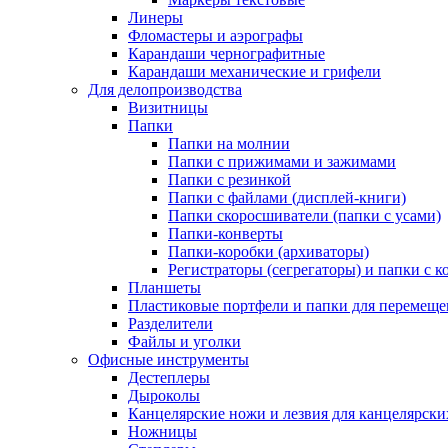
Линеры
Фломастеры и аэрографы
Карандаши чернографитные
Карандаши механические и грифели
Для делопроизводства
Визитницы
Папки
Папки на молнии
Папки с прижимами и зажимами
Папки с резинкой
Папки с файлами (дисплей-книги)
Папки скоросшиватели (папки с усами)
Папки-конверты
Папки-коробки (архиваторы)
Регистраторы (сегрегаторы) и папки с 
Планшеты
Пластиковые портфели и папки для перемеще
Разделители
Файлы и уголки
Офисные инструменты
Дестеплеры
Дыроколы
Канцелярские ножи и лезвия для канцелярск
Ножницы