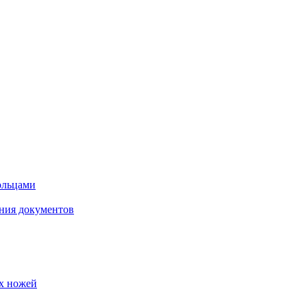
кольцами
ния документов
их ножей