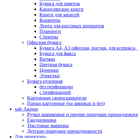
Бумага для заметок
Канцелярские книги
Книги для записей
Конверты
Лента для кассовых аппаратов
Планинги
Стикеры
Офисная бумага
Бумага А4, А3 офисная, писчая, для ксерокса,
Бумага для факса
Ватман
Цветная бумага
Ценники
Этикетки
Бумага рулонная
без перфорации
с перфорацией
Картонные скоросшиватели
Папки картонные (на завязках и без)
sale
Акции
Ручки шариковые и прочие пишущие принадлежно
Ежедневники
Текстовые маркеры
Детские пишущие пренадлежности
Для директора