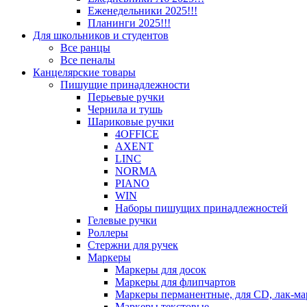
Еженедельники 2025!!!
Планинги 2025!!!
Для школьников и студентов
Все ранцы
Все пеналы
Канцелярские товары
Пишущие принадлежности
Перьевые ручки
Чернила и тушь
Шариковые ручки
4OFFICE
AXENT
LINC
NORMA
PIANO
WIN
Наборы пишущих принадлежностей
Гелевые ручки
Роллеры
Стержни для ручек
Маркеры
Маркеры для досок
Маркеры для флипчартов
Маркеры перманентные, для CD, лак-м
Маркеры текстовые