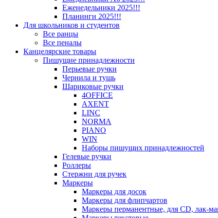
Еженедельники 2025!!!
Планинги 2025!!!
Для школьников и студентов
Все ранцы
Все пеналы
Канцелярские товары
Пишущие принадлежности
Перьевые ручки
Чернила и тушь
Шариковые ручки
4OFFICE
AXENT
LINC
NORMA
PIANO
WIN
Наборы пишущих принадлежностей
Гелевые ручки
Роллеры
Стержни для ручек
Маркеры
Маркеры для досок
Маркеры для флипчартов
Маркеры перманентные, для CD, лак-м
Маркеры текстовые