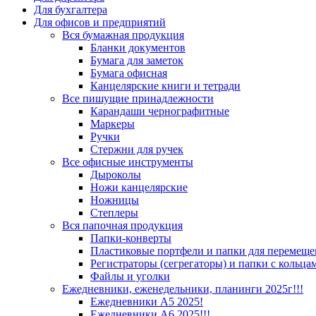
Для бухгалтера
Для офисов и предприятий
Вся бумажная продукция
Бланки документов
Бумага для заметок
Бумага офисная
Канцелярские книги и тетради
Все пишущие принадлежности
Карандаши чернографитные
Маркеры
Ручки
Стержни для ручек
Все офисные инструменты
Дыроколы
Ножи канцелярские
Ножницы
Степлеры
Вся папочная продукция
Папки-конверты
Пластиковые портфели и папки для перемеще
Регистраторы (сегрегаторы) и папки с кольца
Файлы и уголки
Ежедневники, еженедельники, планинги 2025г!!!
Ежедневники А5 2025!
Ежедневники А6 2025!!!