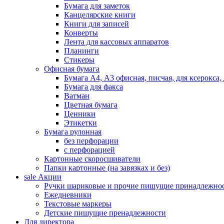
Бумага для заметок
Канцелярские книги
Книги для записей
Конверты
Лента для кассовых аппаратов
Планинги
Стикеры
Офисная бумага
Бумага А4, А3 офисная, писчая, для ксерокса,
Бумага для факса
Ватман
Цветная бумага
Ценники
Этикетки
Бумага рулонная
без перфорации
с перфорацией
Картонные скоросшиватели
Папки картонные (на завязках и без)
sale
Акции
Ручки шариковые и прочие пишущие принадлежно
Ежедневники
Текстовые маркеры
Детские пишущие пренадлежности
Для директора