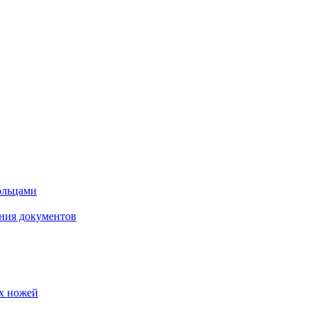
кольцами
ния документов
их ножей