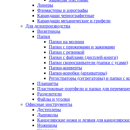
Линеры
Фломастеры и аэрографы
Карандаши чернографитные
Карандаши механические и грифели
Для делопроизводства
Визитницы
Папки
Папки на молнии
Папки с прижимами и зажимами
Папки с резинкой
Папки с файлами (дисплей-книги)
Папки скоросшиватели (папки с усами)
Папки-конверты
Папки-коробки (архиваторы)
Регистраторы (сегрегаторы) и папки с 
Планшеты
Пластиковые портфели и папки для перемеще
Разделители
Файлы и уголки
Офисные инструменты
Дестеплеры
Дыроколы
Канцелярские ножи и лезвия для канцелярск
Ножницы