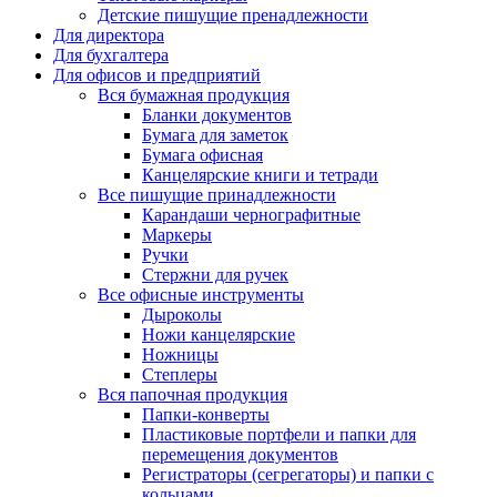
Детские пишущие пренадлежности
Для директора
Для бухгалтера
Для офисов и предприятий
Вся бумажная продукция
Бланки документов
Бумага для заметок
Бумага офисная
Канцелярские книги и тетради
Все пишущие принадлежности
Карандаши чернографитные
Маркеры
Ручки
Стержни для ручек
Все офисные инструменты
Дыроколы
Ножи канцелярские
Ножницы
Степлеры
Вся папочная продукция
Папки-конверты
Пластиковые портфели и папки для
перемещения документов
Регистраторы (сегрегаторы) и папки с
кольцами