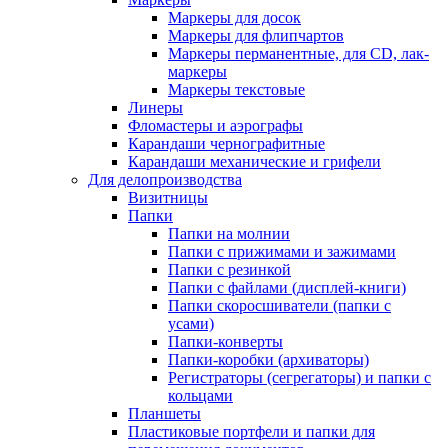
Маркеры для досок
Маркеры для флипчартов
Маркеры перманентные, для CD, лак-
маркеры
Маркеры текстовые
Линеры
Фломастеры и аэрографы
Карандаши чернографитные
Карандаши механические и грифели
Для делопроизводства
Визитницы
Папки
Папки на молнии
Папки с прижимами и зажимами
Папки с резинкой
Папки с файлами (дисплей-книги)
Папки скоросшиватели (папки с
усами)
Папки-конверты
Папки-коробки (архиваторы)
Регистраторы (сегрегаторы) и папки с
кольцами
Планшеты
Пластиковые портфели и папки для