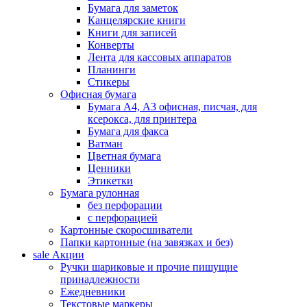
Бумага для заметок
Канцелярские книги
Книги для записей
Конверты
Лента для кассовых аппаратов
Планинги
Стикеры
Офисная бумага
Бумага А4, А3 офисная, писчая, для
ксерокса, для принтера
Бумага для факса
Ватман
Цветная бумага
Ценники
Этикетки
Бумага рулонная
без перфорации
с перфорацией
Картонные скоросшиватели
Папки картонные (на завязках и без)
sale
Акции
Ручки шариковые и прочие пишущие
принадлежности
Ежедневники
Текстовые маркеры