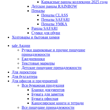
Каркасные ранцы коллекции 2025 года
Детские ранцы RAINBOW
Пеналы
Пеналы CLASS
Пеналы SAFARI
Пеналы УМКА
Ранцы SAFARI
Сумки для обуви
Хозтовары и бытовая химия
sale
Акции
Ручки шариковые и прочие пишущие
принадлежности
Ежедневники
Текстовые маркеры
Детские пишущие пренадлежности
Для директора
Для бухгалтера
Для офисов и предприятий
Вся бумажная продукция
Бланки документов
Бумага для заметок
Бумага офисная
Канцелярские книги и тетради
Все пишущие принадлежности