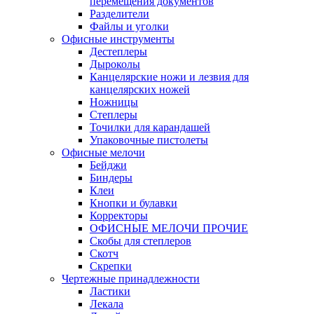
перемещения документов
Разделители
Файлы и уголки
Офисные инструменты
Дестеплеры
Дыроколы
Канцелярские ножи и лезвия для
канцелярских ножей
Ножницы
Степлеры
Точилки для карандашей
Упаковочные пистолеты
Офисные мелочи
Бейджи
Биндеры
Клеи
Кнопки и булавки
Корректоры
ОФИСНЫЕ МЕЛОЧИ ПРОЧИЕ
Скобы для степлеров
Скотч
Скрепки
Чертежные принадлежности
Ластики
Лекала