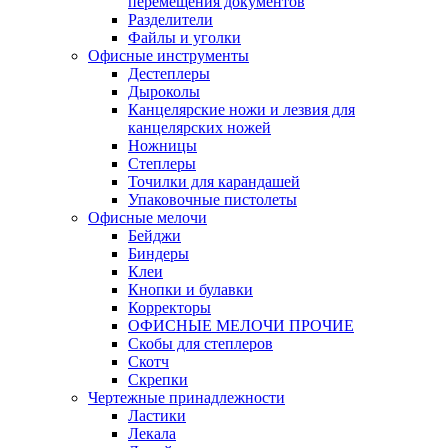
перемещения документов
Разделители
Файлы и уголки
Офисные инструменты
Дестеплеры
Дыроколы
Канцелярские ножи и лезвия для
канцелярских ножей
Ножницы
Степлеры
Точилки для карандашей
Упаковочные пистолеты
Офисные мелочи
Бейджи
Биндеры
Клеи
Кнопки и булавки
Корректоры
ОФИСНЫЕ МЕЛОЧИ ПРОЧИЕ
Скобы для степлеров
Скотч
Скрепки
Чертежные принадлежности
Ластики
Лекала