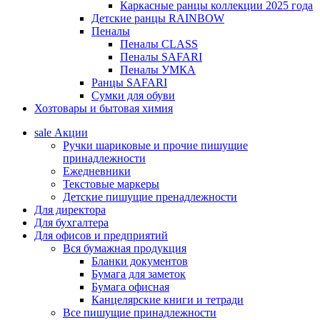
Каркасные ранцы коллекции 2025 года
Детские ранцы RAINBOW
Пеналы
Пеналы CLASS
Пеналы SAFARI
Пеналы УМКА
Ранцы SAFARI
Сумки для обуви
Хозтовары и бытовая химия
sale
Акции
Ручки шариковые и прочие пишущие
принадлежности
Ежедневники
Текстовые маркеры
Детские пишущие пренадлежности
Для директора
Для бухгалтера
Для офисов и предприятий
Вся бумажная продукция
Бланки документов
Бумага для заметок
Бумага офисная
Канцелярские книги и тетради
Все пишущие принадлежности