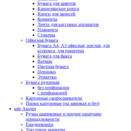
Бумага для заметок
Канцелярские книги
Книги для записей
Конверты
Лента для кассовых аппаратов
Планинги
Стикеры
Офисная бумага
Бумага А4, А3 офисная, писчая, для
ксерокса, для принтера
Бумага для факса
Ватман
Цветная бумага
Ценники
Этикетки
Бумага рулонная
без перфорации
с перфорацией
Картонные скоросшиватели
Папки картонные (на завязках и без)
sale
Акции
Ручки шариковые и прочие пишущие
принадлежности
Ежедневники
Текстовые маркеры