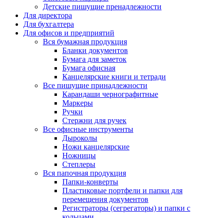
Детские пишущие пренадлежности
Для директора
Для бухгалтера
Для офисов и предприятий
Вся бумажная продукция
Бланки документов
Бумага для заметок
Бумага офисная
Канцелярские книги и тетради
Все пишущие принадлежности
Карандаши чернографитные
Маркеры
Ручки
Стержни для ручек
Все офисные инструменты
Дыроколы
Ножи канцелярские
Ножницы
Степлеры
Вся папочная продукция
Папки-конверты
Пластиковые портфели и папки для
перемещения документов
Регистраторы (сегрегаторы) и папки с
кольцами