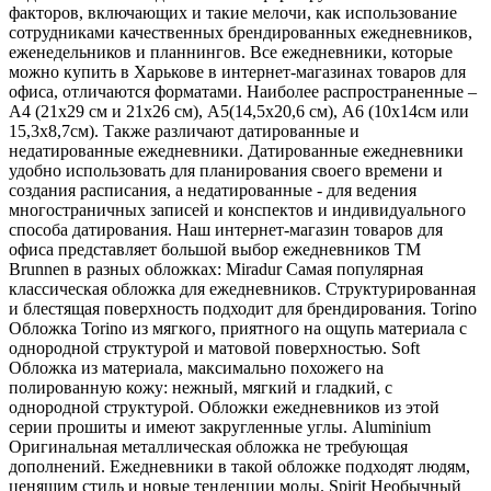
факторов, включающих и такие мелочи, как использование
сотрудниками качественных брендированных ежедневников,
еженедельников и планнингов. Все ежедневники, которые
можно купить в Харькове в интернет-магазинах товаров для
офиса, отличаются форматами. Наиболее распространенные –
А4 (21х29 см и 21х26 см), А5(14,5х20,6 см), А6 (10х14см или
15,3х8,7см). Также различают датированные и
недатированные ежедневники. Датированные ежедневники
удобно использовать для планирования своего времени и
создания расписания, а недатированные - для ведения
многостраничных записей и конспектов и индивидуального
способа датирования. Наш интернет-магазин товаров для
офиса представляет большой выбор ежедневников ТМ
Brunnen в разных обложках: Miradur Самая популярная
классическая обложка для ежедневников. Структурированная
и блестящая поверхность подходит для брендирования. Torino
Обложка Torino из мягкого, приятного на ощупь материала с
однородной структурой и матовой поверхностью. Soft
Обложка из материала, максимально похожего на
полированную кожу: нежный, мягкий и гладкий, с
однородной структурой. Обложки ежедневников из этой
серии прошиты и имеют закругленные углы. Aluminium
Оригинальная металлическая обложка не требующая
дополнений. Ежедневники в такой обложке подходят людям,
ценящим стиль и новые тенденции моды. Spirit Необычный