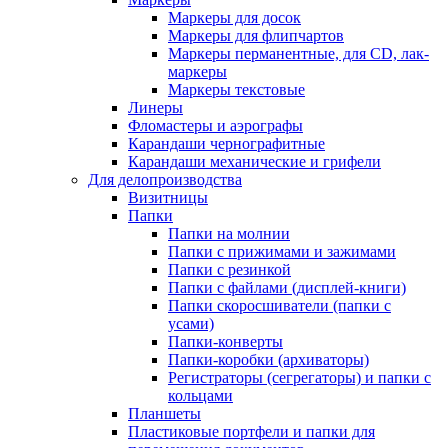
Маркеры для досок
Маркеры для флипчартов
Маркеры перманентные, для CD, лак-
маркеры
Маркеры текстовые
Линеры
Фломастеры и аэрографы
Карандаши чернографитные
Карандаши механические и грифели
Для делопроизводства
Визитницы
Папки
Папки на молнии
Папки с прижимами и зажимами
Папки с резинкой
Папки с файлами (дисплей-книги)
Папки скоросшиватели (папки с
усами)
Папки-конверты
Папки-коробки (архиваторы)
Регистраторы (сегрегаторы) и папки с
кольцами
Планшеты
Пластиковые портфели и папки для