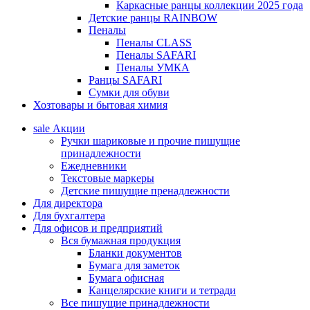
Каркасные ранцы коллекции 2025 года
Детские ранцы RAINBOW
Пеналы
Пеналы CLASS
Пеналы SAFARI
Пеналы УМКА
Ранцы SAFARI
Сумки для обуви
Хозтовары и бытовая химия
sale
Акции
Ручки шариковые и прочие пишущие
принадлежности
Ежедневники
Текстовые маркеры
Детские пишущие пренадлежности
Для директора
Для бухгалтера
Для офисов и предприятий
Вся бумажная продукция
Бланки документов
Бумага для заметок
Бумага офисная
Канцелярские книги и тетради
Все пишущие принадлежности