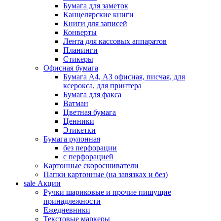
Бумага для заметок
Канцелярские книги
Книги для записей
Конверты
Лента для кассовых аппаратов
Планинги
Стикеры
Офисная бумага
Бумага А4, А3 офисная, писчая, для
ксерокса, для принтера
Бумага для факса
Ватман
Цветная бумага
Ценники
Этикетки
Бумага рулонная
без перфорации
с перфорацией
Картонные скоросшиватели
Папки картонные (на завязках и без)
sale
Акции
Ручки шариковые и прочие пишущие
принадлежности
Ежедневники
Текстовые маркеры