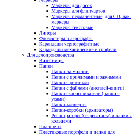
Маркеры для досок
Маркеры для флипчартов
Маркеры перманентные, для CD, лак-
маркеры
Маркеры текстовые
Линеры
Фломастеры и аэрографы
Карандаши чернографитные
Карандаши механические и грифели
Для делопроизводства
Визитницы
Папки
Папки на молнии
Папки с прижимами и зажимами
Папки с резинкой
Папки с файлами (дисплей-книги)
Папки скоросшиватели (папки с
усами)
Папки-конверты
Папки-коробки (архиваторы)
Регистраторы (сегрегаторы) и папки с
кольцами
Планшеты
Пластиковые портфели и папки для