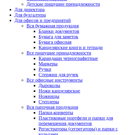
Детские пишущие пренадлежности
Для директора
Для бухгалтера
Для офисов и предприятий
Вся бумажная продукция
Бланки документов
Бумага для заметок
Бумага офисная
Канцелярские книги и тетради
Все пишущие принадлежности
Карандаши чернографитные
Маркеры
Ручки
Стержни для ручек
Все офисные инструменты
Дыроколы
Ножи канцелярские
Ножницы
Степлеры
Вся папочная продукция
Папки-конверты
Пластиковые портфели и папки для
перемещения документов
Регистраторы (сегрегаторы) и папки с
кольцами