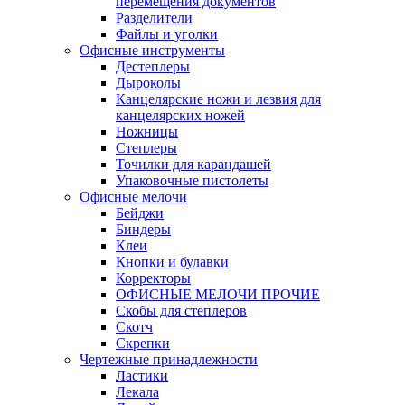
перемещения документов
Разделители
Файлы и уголки
Офисные инструменты
Дестеплеры
Дыроколы
Канцелярские ножи и лезвия для
канцелярских ножей
Ножницы
Степлеры
Точилки для карандашей
Упаковочные пистолеты
Офисные мелочи
Бейджи
Биндеры
Клеи
Кнопки и булавки
Корректоры
ОФИСНЫЕ МЕЛОЧИ ПРОЧИЕ
Скобы для степлеров
Скотч
Скрепки
Чертежные принадлежности
Ластики
Лекала