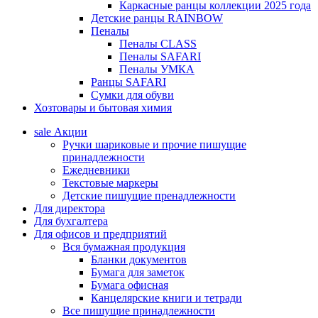
Каркасные ранцы коллекции 2025 года
Детские ранцы RAINBOW
Пеналы
Пеналы CLASS
Пеналы SAFARI
Пеналы УМКА
Ранцы SAFARI
Сумки для обуви
Хозтовары и бытовая химия
sale
Акции
Ручки шариковые и прочие пишущие
принадлежности
Ежедневники
Текстовые маркеры
Детские пишущие пренадлежности
Для директора
Для бухгалтера
Для офисов и предприятий
Вся бумажная продукция
Бланки документов
Бумага для заметок
Бумага офисная
Канцелярские книги и тетради
Все пишущие принадлежности