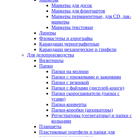
Маркеры для досок
Маркеры для флипчартов
Маркеры перманентные, для CD, лак-
маркеры
Маркеры текстовые
Линеры
Фломастеры и аэрографы
Карандаши чернографитные
Карандаши механические и грифели
Для делопроизводства
Визитницы
Папки
Папки на молнии
Папки с прижимами и зажимами
Папки с резинкой
Папки с файлами (дисплей-книги)
Папки скоросшиватели (папки с
усами)
Папки-конверты
Папки-коробки (архиваторы)
Регистраторы (сегрегаторы) и папки с
кольцами
Планшеты
Пластиковые портфели и папки для