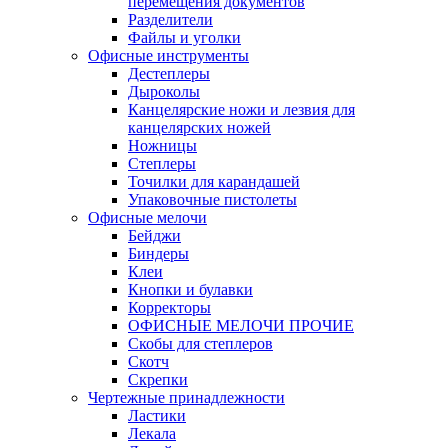
перемещения документов
Разделители
Файлы и уголки
Офисные инструменты
Дестеплеры
Дыроколы
Канцелярские ножи и лезвия для
канцелярских ножей
Ножницы
Степлеры
Точилки для карандашей
Упаковочные пистолеты
Офисные мелочи
Бейджи
Биндеры
Клеи
Кнопки и булавки
Корректоры
ОФИСНЫЕ МЕЛОЧИ ПРОЧИЕ
Скобы для степлеров
Скотч
Скрепки
Чертежные принадлежности
Ластики
Лекала