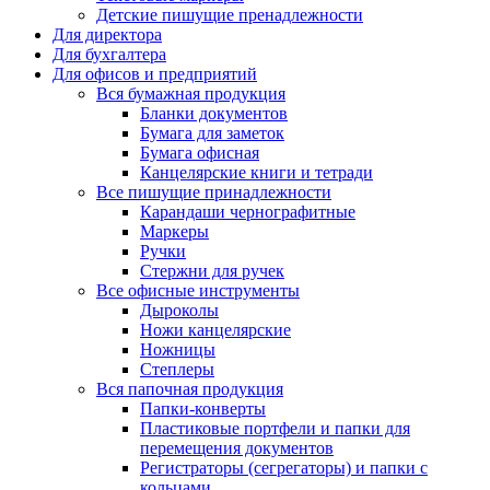
Детские пишущие пренадлежности
Для директора
Для бухгалтера
Для офисов и предприятий
Вся бумажная продукция
Бланки документов
Бумага для заметок
Бумага офисная
Канцелярские книги и тетради
Все пишущие принадлежности
Карандаши чернографитные
Маркеры
Ручки
Стержни для ручек
Все офисные инструменты
Дыроколы
Ножи канцелярские
Ножницы
Степлеры
Вся папочная продукция
Папки-конверты
Пластиковые портфели и папки для
перемещения документов
Регистраторы (сегрегаторы) и папки с
кольцами