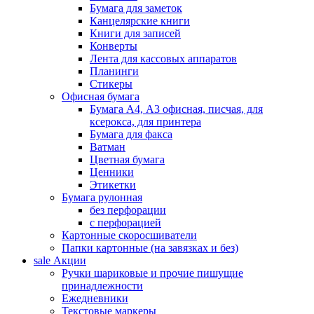
Бумага для заметок
Канцелярские книги
Книги для записей
Конверты
Лента для кассовых аппаратов
Планинги
Стикеры
Офисная бумага
Бумага А4, А3 офисная, писчая, для
ксерокса, для принтера
Бумага для факса
Ватман
Цветная бумага
Ценники
Этикетки
Бумага рулонная
без перфорации
с перфорацией
Картонные скоросшиватели
Папки картонные (на завязках и без)
sale
Акции
Ручки шариковые и прочие пишущие
принадлежности
Ежедневники
Текстовые маркеры