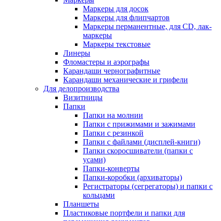
Маркеры для досок
Маркеры для флипчартов
Маркеры перманентные, для CD, лак-
маркеры
Маркеры текстовые
Линеры
Фломастеры и аэрографы
Карандаши чернографитные
Карандаши механические и грифели
Для делопроизводства
Визитницы
Папки
Папки на молнии
Папки с прижимами и зажимами
Папки с резинкой
Папки с файлами (дисплей-книги)
Папки скоросшиватели (папки с
усами)
Папки-конверты
Папки-коробки (архиваторы)
Регистраторы (сегрегаторы) и папки с
кольцами
Планшеты
Пластиковые портфели и папки для