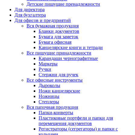
Детские пишущие пренадлежности
Для директора
Для бухгалтера
Для офисов и предприятий
Вся бумажная продукция
Бланки документов
Бумага для заметок
Бумага офисная
Канцелярские книги и тетради
Все пишущие принадлежности
Карандаши чернографитные
Маркеры
Ручки
Стержни для ручек
Все офисные инструменты
Дыроколы
Ножи канцелярские
Ножницы
Степлеры
Вся папочная продукция
Папки-конверты
Пластиковые портфели и папки для
перемещения документов
Регистраторы (сегрегаторы) и папки с
кольцами