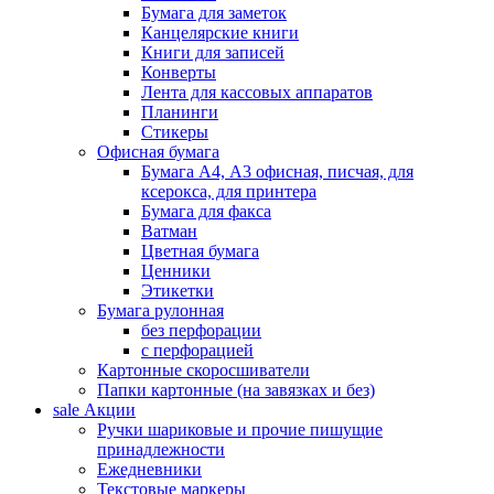
Бумага для заметок
Канцелярские книги
Книги для записей
Конверты
Лента для кассовых аппаратов
Планинги
Стикеры
Офисная бумага
Бумага А4, А3 офисная, писчая, для
ксерокса, для принтера
Бумага для факса
Ватман
Цветная бумага
Ценники
Этикетки
Бумага рулонная
без перфорации
с перфорацией
Картонные скоросшиватели
Папки картонные (на завязках и без)
sale
Акции
Ручки шариковые и прочие пишущие
принадлежности
Ежедневники
Текстовые маркеры