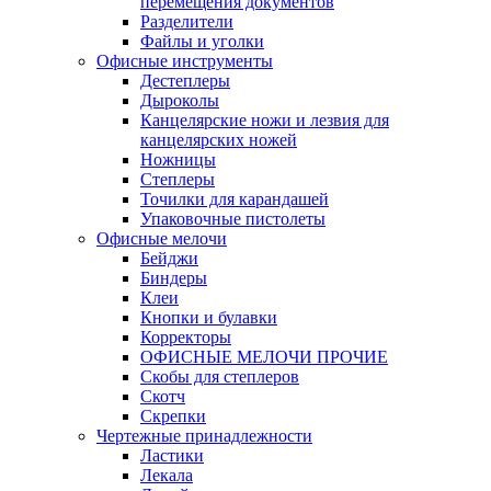
перемещения документов
Разделители
Файлы и уголки
Офисные инструменты
Дестеплеры
Дыроколы
Канцелярские ножи и лезвия для
канцелярских ножей
Ножницы
Степлеры
Точилки для карандашей
Упаковочные пистолеты
Офисные мелочи
Бейджи
Биндеры
Клеи
Кнопки и булавки
Корректоры
ОФИСНЫЕ МЕЛОЧИ ПРОЧИЕ
Скобы для степлеров
Скотч
Скрепки
Чертежные принадлежности
Ластики
Лекала