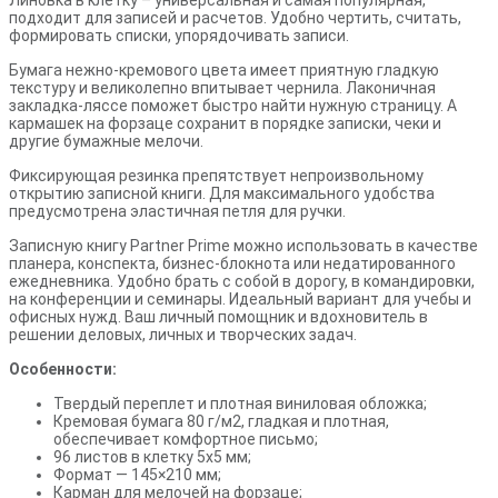
подходит для записей и расчетов. Удобно чертить, считать,
формировать списки, упорядочивать записи.
Бумага нежно-кремового цвета имеет приятную гладкую
текстуру и великолепно впитывает чернила. Лаконичная
закладка-ляссе поможет быстро найти нужную страницу. А
кармашек на форзаце сохранит в порядке записки, чеки и
другие бумажные мелочи.
Фиксирующая резинка препятствует непроизвольному
открытию записной книги. Для максимального удобства
предусмотрена эластичная петля для ручки.
Записную книгу Partner Prime можно использовать в качестве
планера, конспекта, бизнес-блокнота или недатированного
ежедневника. Удобно брать с собой в дорогу, в командировки,
на конференции и семинары. Идеальный вариант для учебы и
офисных нужд. Ваш личный помощник и вдохновитель в
решении деловых, личных и творческих задач.
Особенности:
Твердый переплет и плотная виниловая обложка;
Кремовая бумага 80 г/м2, гладкая и плотная,
обеспечивает комфортное письмо;
96 листов в клетку 5х5 мм;
Формат — 145×210 мм;
Карман для мелочей на форзаце;