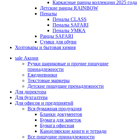
Каркасные ранцы коллекции 2025 года
Детские ранцы RAINBOW
Пеналы
Пеналы CLASS
Пеналы SAFARI
Пеналы УМКА
Ранцы SAFARI
Сумки для обуви
Хозтовары и бытовая химия
sale
Акции
Ручки шариковые и прочие пишущие
принадлежности
Ежедневники
Текстовые маркеры
Детские пишущие пренадлежности
Для директора
Для бухгалтера
Для офисов и предприятий
Вся бумажная продукция
Бланки документов
Бумага для заметок
Бумага офисная
Канцелярские книги и тетради
Все пишущие принадлежности